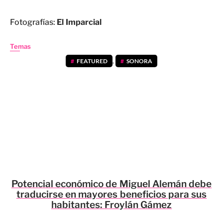
Fotografías:
El Imparcial
Temas
FEATURED
,
SONORA
Potencial económico de Miguel Alemán debe
traducirse en mayores beneficios para sus
habitantes: Froylán Gámez