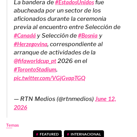
La bandera de
#EstadosUnidos
fue
abucheada por un sector de los
aficionados durante la ceremonia
previa al encuentro entre Selección de
#Canadá
y Selección de
#Bosnia
y
#Herzegovina
, correspondiente al
arranque de actividades de la
@fifaworldcup_pt
2026 en el
#TorontoStadium
.
pic.twitter.com/VGjGvapTGQ
— RTN Medios (@rtnmedios)
June 12,
2026
Temas
FEATURED
,
INTERNACIONAL