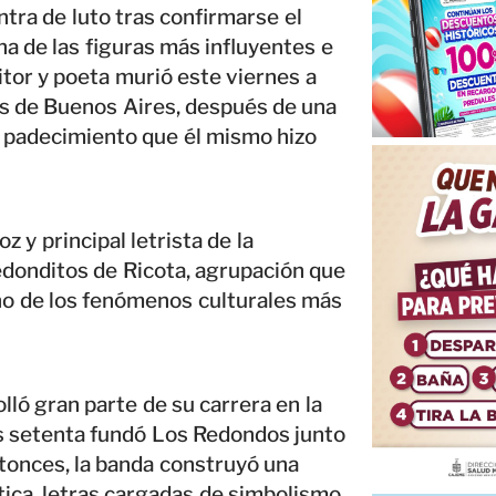
tra de luto tras confirmarse el
una de las figuras más influyentes e
itor y poeta murió este viernes a
ras de Buenos Aires, después de una
, padecimiento que él mismo hizo
z y principal letrista de la
edonditos de Ricota, agrupación que
no de los fenómenos culturales más
lló gran parte de su carrera en la
os setenta fundó Los Redondos junto
ntonces, la banda construyó una
tica, letras cargadas de simbolismo