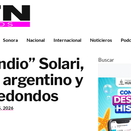
Sonora
Nacional
Internacional
Noticieros
Podc
ndio” Solari,
Buscar
 argentino y
Redondos
5, 2026