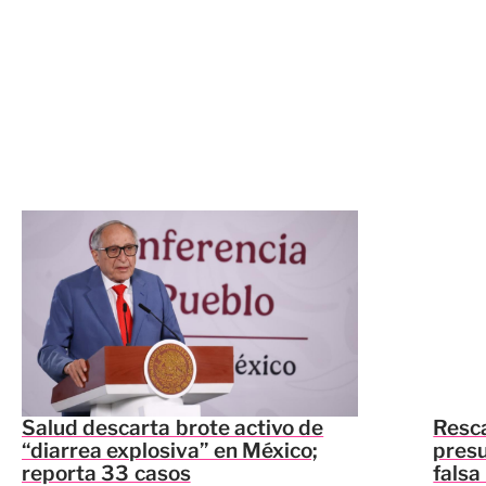
Salud descarta brote activo de
Resca
“diarrea explosiva” en México;
presu
reporta 33 casos
falsa