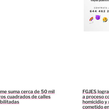
me suma cerca de 50 mil
FGJES logra
os cuadrados de calles
a proceso c
bilitadas
homicidio y 
cometido en