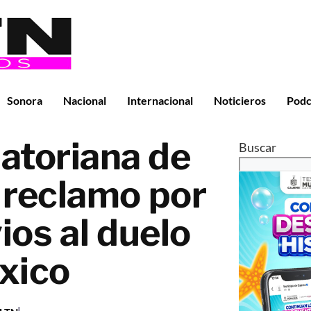
Sonora
Nacional
Internacional
Noticieros
Podc
atoriana de
Buscar
 reclamo por
ios al duelo
xico