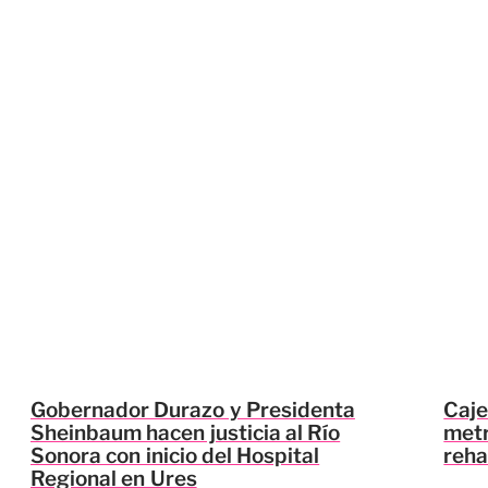
Gobernador Durazo y Presidenta
Caje
Sheinbaum hacen justicia al Río
metr
Sonora con inicio del Hospital
reha
Regional en Ures