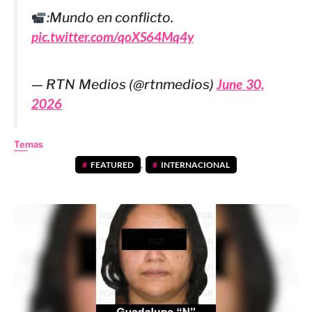
:Mundo en conflicto.
pic.twitter.com/qoXS64Mq4y
— RTN Medios (@rtnmedios)
June 30,
2026
Temas
FEATURED
,
INTERNACIONAL