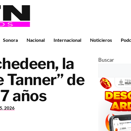
Sonora
Nacional
Internacional
Noticieros
Podc
hedeen, la
Buscar
e Tanner” de
77 años
15, 2026