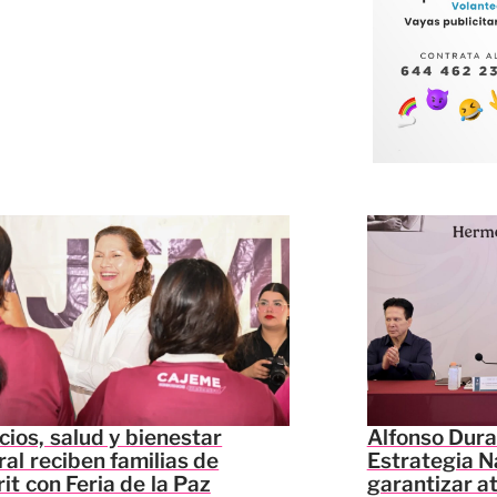
cios, salud y bienestar
Alfonso Dura
ral reciben familias de
Estrategia N
it con Feria de la Paz
garantizar a