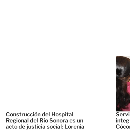
Construcción del Hospital
Servi
Regional del Río Sonora es un
integ
acto de justicia social: Lorenia
Cócor