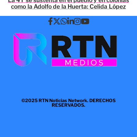
La 4T se sustenta en el pueblo y en colonias
como la Adolfo de la Huerta: Celida López
©2025 RTN Noticias Network. DERECHOS
RESERVADOS.