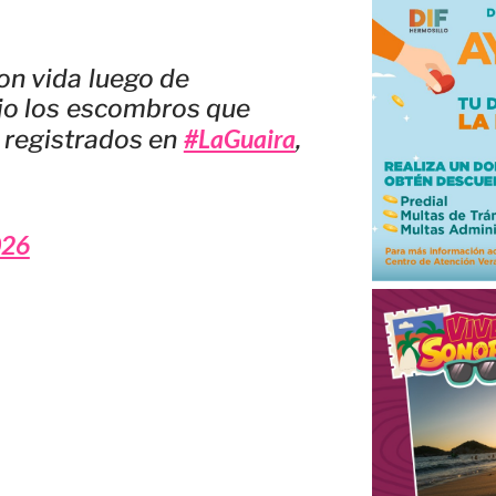
on vida luego de
jo los escombros que
#LaGuaira
 registrados en
,
026