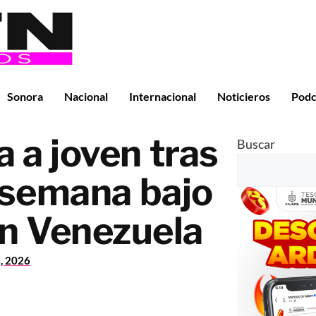
Sonora
Nacional
Internacional
Noticieros
Podc
 a joven tras
Buscar
semana bajo
n Venezuela
1, 2026