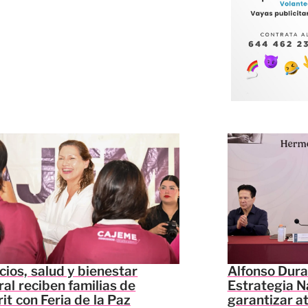
cios, salud y bienestar
Alfonso Dura
ral reciben familias de
Estrategia N
it con Feria de la Paz
garantizar a