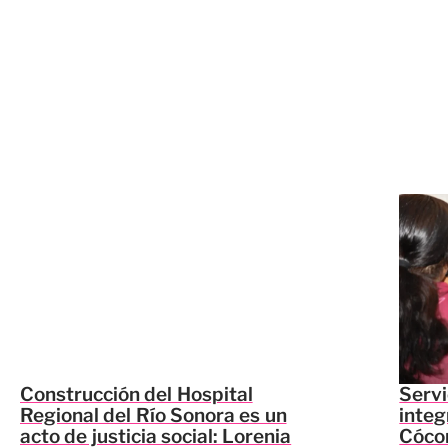
Construcción del Hospital
Servi
Regional del Río Sonora es un
integ
acto de justicia social: Lorenia
Cócor