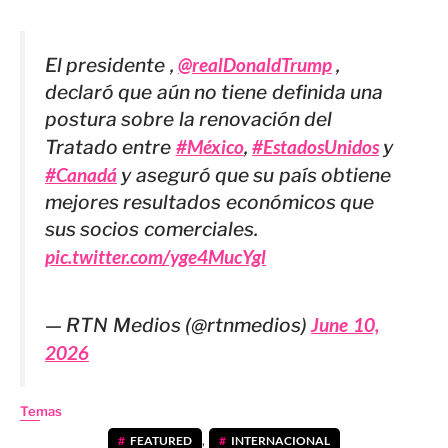
El presidente ,
@realDonaldTrump
,
declaró que aún no tiene definida una
postura sobre la renovación del
Tratado entre
#México
,
#EstadosUnidos
y
#Canadá
y aseguró que su país obtiene
mejores resultados económicos que
sus socios comerciales.
pic.twitter.com/yge4MucYgl
— RTN Medios (@rtnmedios)
June 10,
2026
Temas
FEATURED
,
INTERNACIONAL