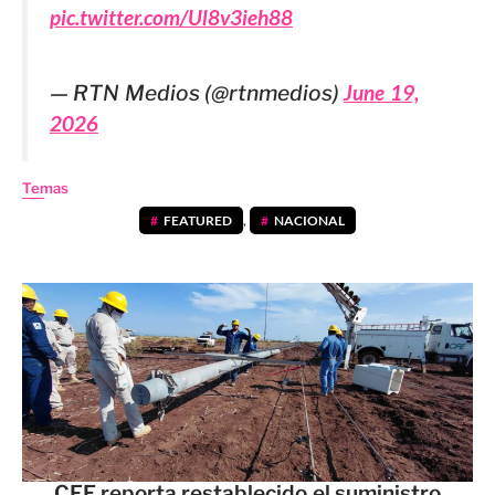
pic.twitter.com/Ul8v3ieh88
— RTN Medios (@rtnmedios)
June 19,
2026
Temas
FEATURED
,
NACIONAL
CFE reporta restablecido el suministro