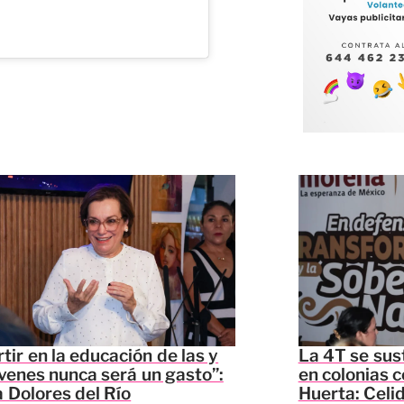
rtir en la educación de las y
La 4T se sus
óvenes nunca será un gasto”:
en colonias c
 Dolores del Río
Huerta: Celi