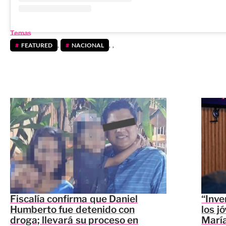
Temas
FEATURED
,
NACIONAL
,
,
Fiscalía confirma que Daniel
“Inve
Humberto fue detenido con
los j
droga; llevará su proceso en
María