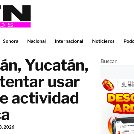
Sonora
Nacional
Internacional
Noticieros
Podc
án, Yucatán,
Buscar
ntentar usar
e actividad
ca
13, 2026