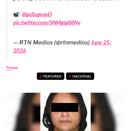
:
@gallegosoO
pic.twitter.com/SNMgig88Nv
— RTN Medios (@rtnmedios)
June 25,
2026
Temas
FEATURED
,
NACIONAL