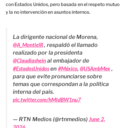
con Estados Unidos, pero basada en el respeto mutuo
y la no intervención en asuntos internos.
La dirigente nacional de Morena,
@A_MontielR
, respaldó el llamado
realizado por la presidenta
@Claudiashein
al embajador de
#EstadosUnidos
en
#México
,
@USAmbMex
,
para que evite pronunciarse sobre
temas que correspondan a la política
interna del país.
pic.twitter.com/hMIdBW1nu7
— RTN Medios (@rtnmedios)
June 2,
2026