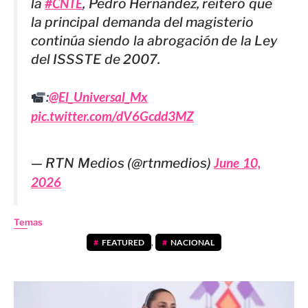
la
#CNTE
, Pedro Hernández, reiteró que
la principal demanda del magisterio
continúa siendo la abrogación de la Ley
del ISSSTE de 2007.
:
@El_Universal_Mx
pic.twitter.com/dV6Gcdd3MZ
— RTN Medios (@rtnmedios)
June 10,
2026
Temas
FEATURED
,
NACIONAL