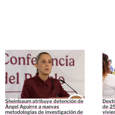
Sheinbaum atribuye detención de
Dest
Ángel Aguirre a nuevas
de 25
metodologías de investigación de
vivie