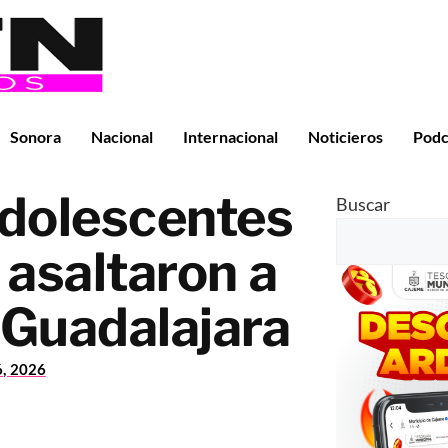
Sonora
Nacional
Internacional
Noticieros
Podc
adolescentes
Buscar
 asaltaron a
 Guadalajara
6, 2026