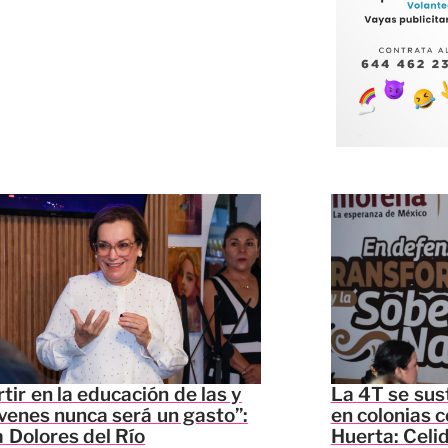
rtir en la educación de las y
La 4T se sus
óvenes nunca será un gasto”:
en colonias c
 Dolores del Río
Huerta: Celi