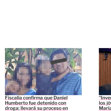
Fiscalía confirma que Daniel
“Inve
Humberto fue detenido con
los j
droga; llevará su proceso en
María