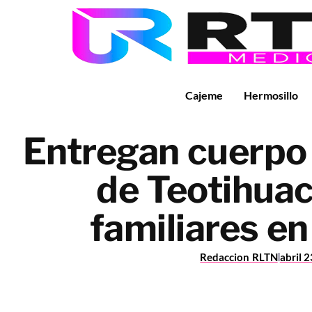
Cajeme
Hermosillo
Entregan cuerpo 
de Teotihuac
familiares e
Redaccion RLTN
abril 