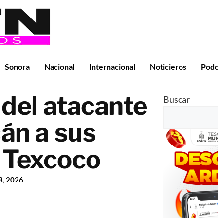
Sonora
Nacional
Internacional
Noticieros
Podc
del atacante
Buscar
án a sus
n Texcoco
23, 2026