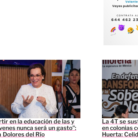
rtir en la educación de las y
La 4T se sus
óvenes nunca será un gasto”:
en colonias c
 Dolores del Río
Huerta: Celi