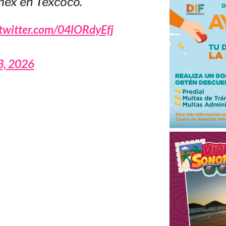
omex en Texcoco.
.twitter.com/04lORdyEfj
3, 2026