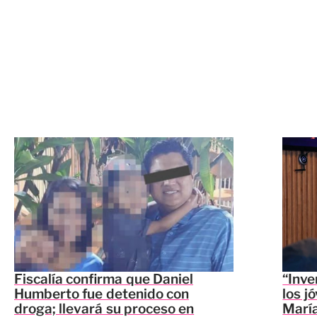
Fiscalía confirma que Daniel
“Inve
Humberto fue detenido con
los j
droga; llevará su proceso en
María