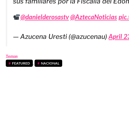
sus familiares por la Fiscalía del Ed
@danielderosastv
@AztecaNoticias
pic
April 2
— Azucena Uresti (@azucenau)
Temas
FEATURED
,
NACIONAL