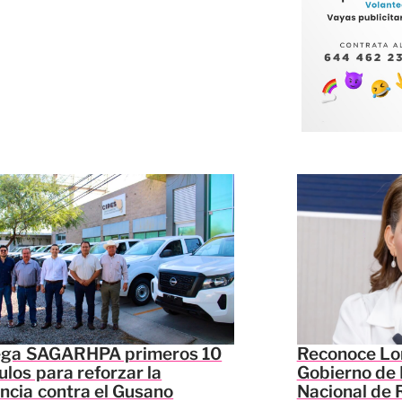
ega SAGARHPA primeros 10
Reconoce Lor
ulos para reforzar la
Gobierno de 
ancia contra el Gusano
Nacional de 