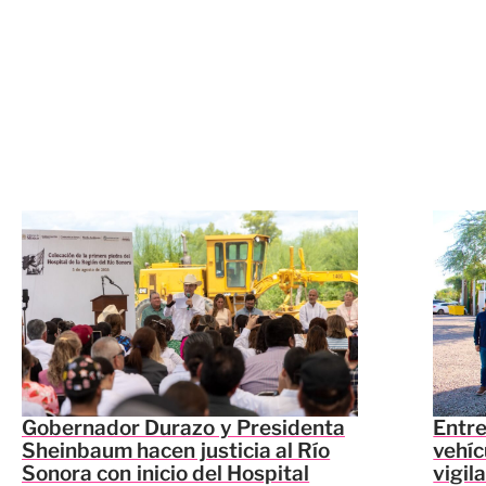
Gobernador Durazo y Presidenta
Entr
Sheinbaum hacen justicia al Río
vehíc
Sonora con inicio del Hospital
vigil