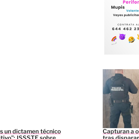
s un dictamen técnico
Capturan a ob
itivo”: ISSSTE sobre
tras disparar