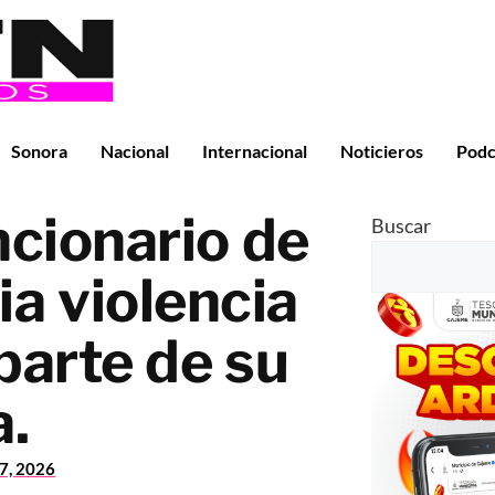
Sonora
Nacional
Internacional
Noticieros
Podc
cionario de
Buscar
 violencia
parte de su
a.
27, 2026