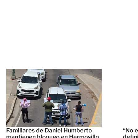
Familiares de Daniel Humberto
“No e
mantienen bloqueo en Hermosillo
defin