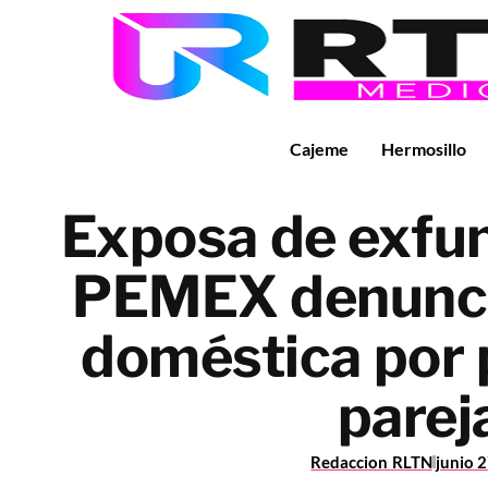
Cajeme
Hermosillo
Exposa de exfun
PEMEX denuncia
doméstica por 
parej
Redaccion RLTN
junio 