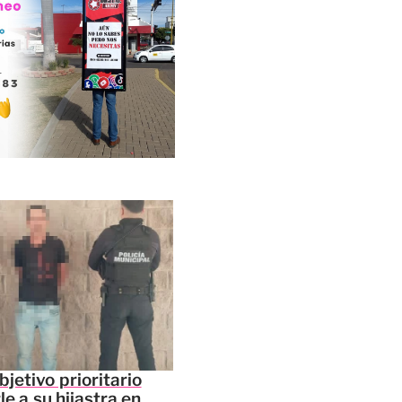
jetivo prioritario
le a su hijastra en