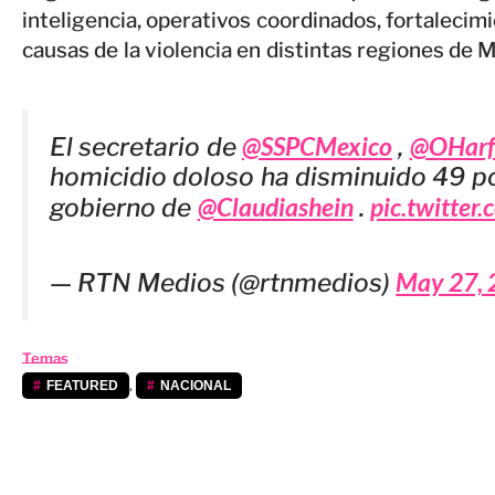
inteligencia, operativos coordinados, fortalecimi
causas de la violencia en distintas regiones de M
@SSPCMexico
@OHarf
El secretario de
,
homicidio doloso ha disminuido 49 por
@Claudiashein
pic.twitte
gobierno de
.
May 27, 
— RTN Medios (@rtnmedios)
Temas
,
FEATURED
NACIONAL