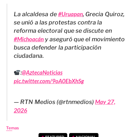
La alcaldesa de
#Uruapan
, Grecia Quiroz,
se unió a las protestas contra la
reforma electoral que se discute en
#Michoacán
y aseguró que el movimiento
busca defender la participación
ciudadana.
:
@AztecaNoticias
pic.twitter.com/9oA0EbXhSg
— RTN Medios (@rtnmedios)
May 27,
2026
Temas
FEATURED
,
NACIONAL