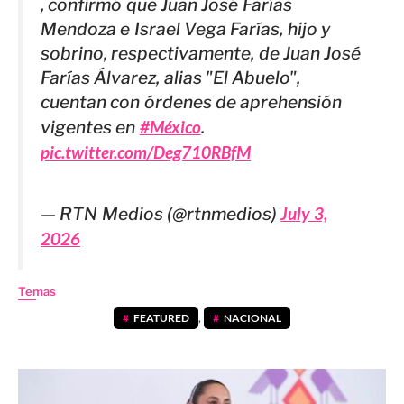
, confirmó que Juan José Farías
Mendoza e Israel Vega Farías, hijo y
sobrino, respectivamente, de Juan José
Farías Álvarez, alias "El Abuelo",
cuentan con órdenes de aprehensión
vigentes en
#México
.
pic.twitter.com/Deg710RBfM
— RTN Medios (@rtnmedios)
July 3,
2026
Temas
FEATURED
,
NACIONAL