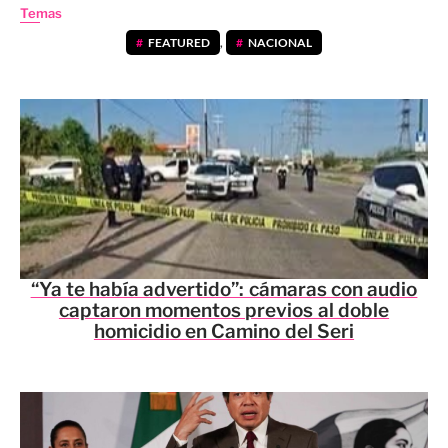
Temas
FEATURED
,
NACIONAL
“Ya te había advertido”: cámaras con audio
captaron momentos previos al doble
homicidio en Camino del Seri