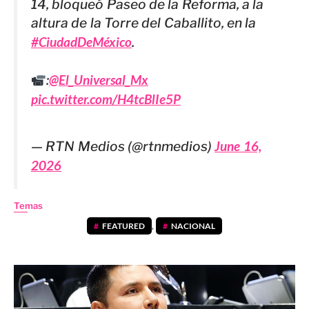
14, bloqueó Paseo de la Reforma, a la
altura de la Torre del Caballito, en la
#CiudadDeMéxico
.
:
@El_Universal_Mx
pic.twitter.com/H4tcBlIe5P
— RTN Medios (@rtnmedios)
June 16,
2026
Temas
FEATURED
,
NACIONAL