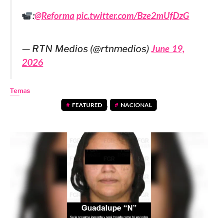
:
@Reforma
pic.twitter.com/Bze2mUfDzG
— RTN Medios (@rtnmedios)
June 19,
2026
Temas
FEATURED
,
NACIONAL