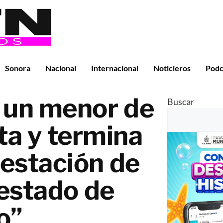
Sonora
Nacional
Internacional
Noticieros
Podc
a un menor de
Buscar
ta y termina
estación de
estado de
o”