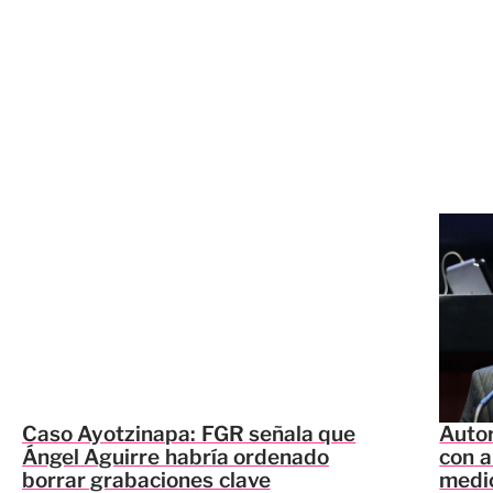
Caso Ayotzinapa: FGR señala que
Autor
Ángel Aguirre habría ordenado
con a
borrar grabaciones clave
medi