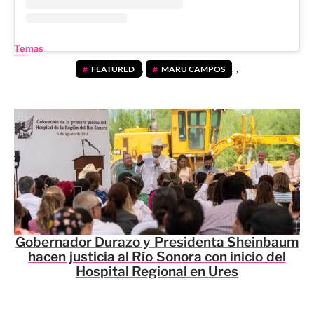
Temas
FEATURED
,
MARU CAMPOS
,
,
Gobernador Durazo y Presidenta Sheinbaum
hacen justicia al Río Sonora con inicio del
Hospital Regional en Ures