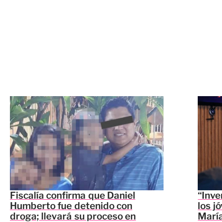
Fiscalía confirma que Daniel
“Inve
Humberto fue detenido con
los j
droga; llevará su proceso en
María