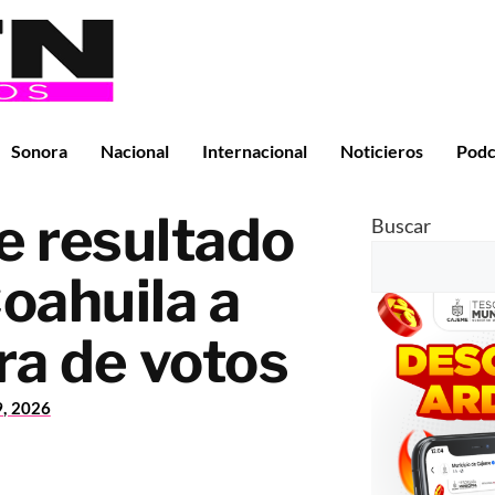
Sonora
Nacional
Internacional
Noticieros
Podc
e resultado
Buscar
Coahuila a
a de votos
9, 2026