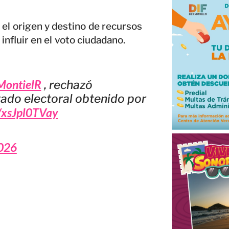
 el origen y destino de recursos
influir en el voto ciudadano.
ontielR
, rechazó
tado electoral obtenido por
m/xsJpl0TVay
2026