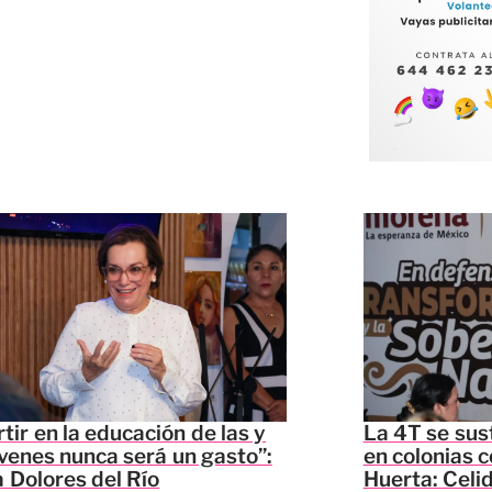
rtir en la educación de las y
La 4T se sus
óvenes nunca será un gasto”:
en colonias c
 Dolores del Río
Huerta: Celi