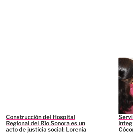
Construcción del Hospital
Servi
Regional del Río Sonora es un
integ
acto de justicia social: Lorenia
Cócor