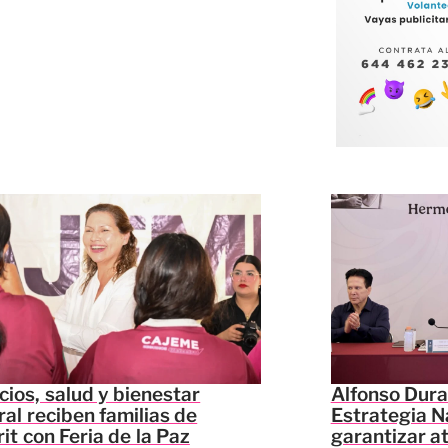
cios, salud y bienestar
Alfonso Dura
ral reciben familias de
Estrategia N
it con Feria de la Paz
garantizar a