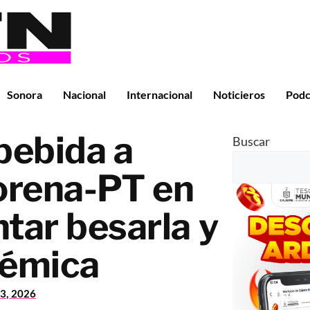
Sonora
Nacional
Internacional
Noticieros
Podc
bebida a
Buscar
orena-PT en
ntar besarla y
lémica
3, 2026