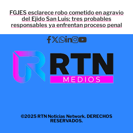
FGJES esclarece robo cometido en agravio
del Ejido San Luis; tres probables
responsables ya enfrentan proceso penal
©2025 RTN Noticias Network. DERECHOS
RESERVADOS.