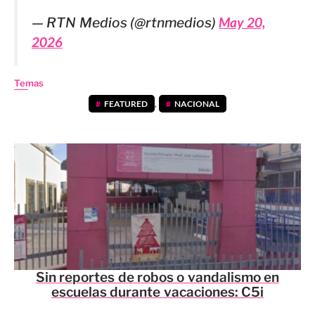
— RTN Medios (@rtnmedios)
May 20,
2026
Temas
FEATURED
,
NACIONAL
Sin reportes de robos o vandalismo en
escuelas durante vacaciones: C5i