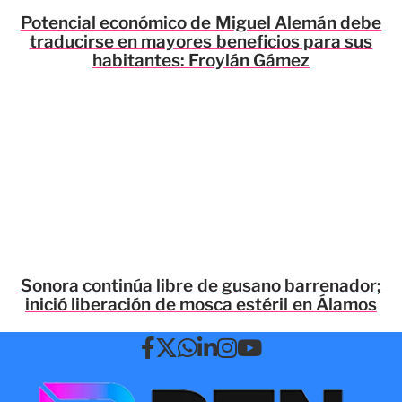
Potencial económico de Miguel Alemán debe
traducirse en mayores beneficios para sus
habitantes: Froylán Gámez
Sonora continúa libre de gusano barrenador;
inició liberación de mosca estéril en Álamos