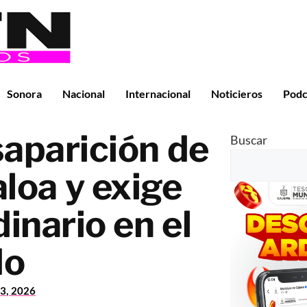
Sonora
Nacional
Internacional
Noticieros
Podc
aparición de
Buscar
loa y exige
inario en el
do
3, 2026