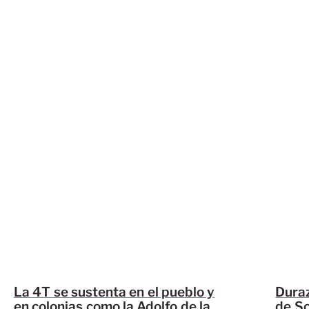
La 4T se sustenta en el pueblo y
Duraz
en colonias como la Adolfo de la
de So