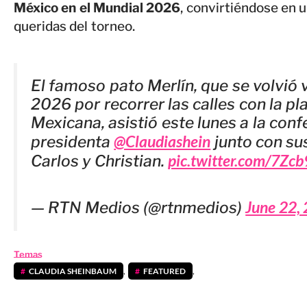
México en el Mundial 2026
, convirtiéndose en 
queridas del torneo.
El famoso pato Merlín, que se volvió v
2026 por recorrer las calles con la pl
Mexicana, asistió este lunes a la conf
@Claudiashein
presidenta
junto con sus
pic.twitter.com/7Zc
Carlos y Christian.
June 22,
— RTN Medios (@rtnmedios)
Temas
CLAUDIA SHEINBAUM
,
FEATURED
,