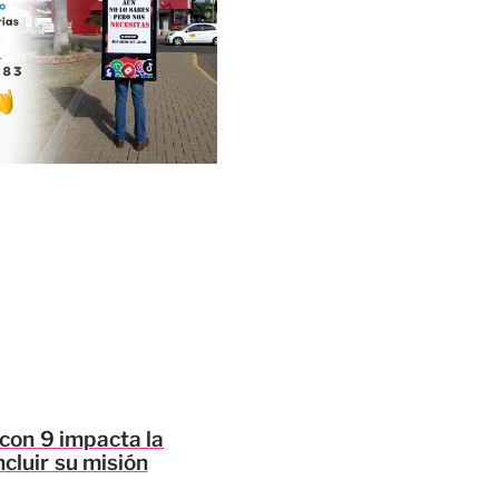
lcon 9 impacta la
cluir su misión