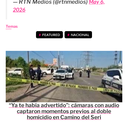
— RTN Medios (@rtnmedios)
May 6,
2026
Temas
FEATURED
,
NACIONAL
“Ya te había advertido”: cámaras con audio
captaron momentos previos al doble
homicidio en Camino del Seri