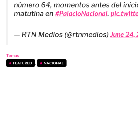
número 64, momentos antes del inici
#PalacioNacional
pic.twit
matutina en
.
June 24,
— RTN Medios (@rtnmedios)
Temas
FEATURED
,
NACIONAL