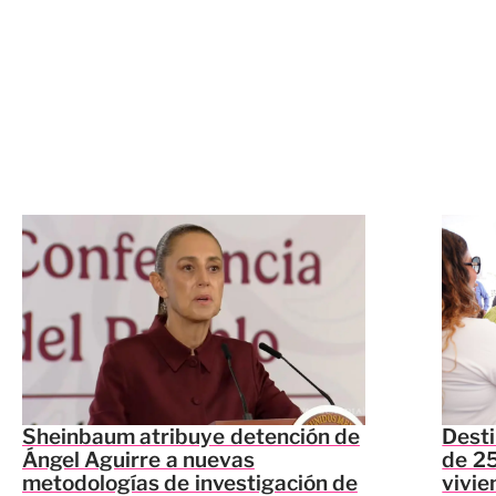
Sheinbaum atribuye detención de
Dest
Ángel Aguirre a nuevas
de 25
metodologías de investigación de
vivie