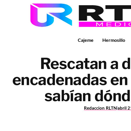
Cajeme
Hermosillo
Rescatan a d
encadenadas en 
sabían dónd
Redaccion RLTN
abril 