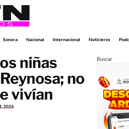
Sonora
Nacional
Internacional
Noticieros
Podc
os niñas
Buscar
Reynosa; no
e vivían
21, 2026