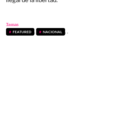
ilegal de la libertad.
Temas
FEATURED
,
NACIONAL
,
,