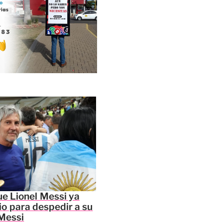
e Lionel Messi ya
io para despedir a su
Messi