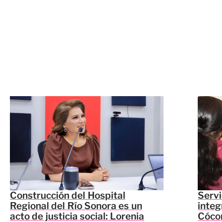
Construcción del Hospital
Servi
Regional del Río Sonora es un
integ
acto de justicia social: Lorenia
Cócor