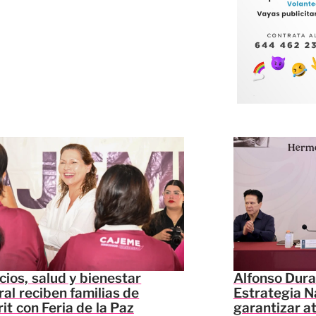
cios, salud y bienestar
Alfonso Dura
ral reciben familias de
Estrategia N
it con Feria de la Paz
garantizar a