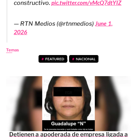
constructivo.
pic.twitter.com/vMcQ7dtYIZ
— RTN Medios (@rtnmedios)
June 1,
2026
Temas
FEATURED
,
NACIONAL
Detienen a apoderada de empresa ligada a