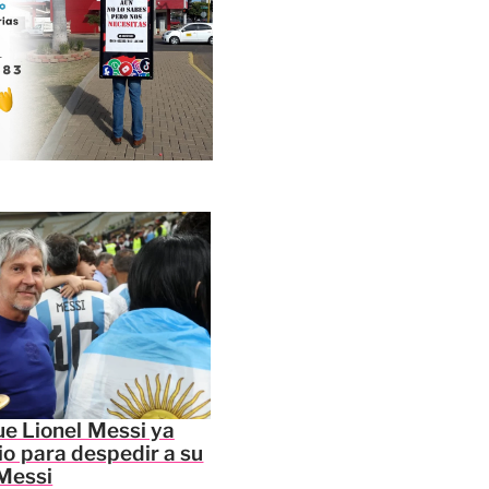
e Lionel Messi ya
io para despedir a su
Messi