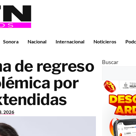
Sonora
Nacional
Internacional
Noticieros
Podc
ha de regreso
Buscar
olémica por
xtendidas
8, 2026