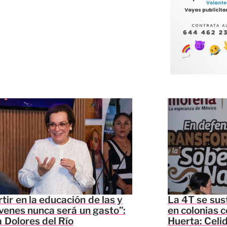
rtir en la educación de las y
La 4T se sus
óvenes nunca será un gasto”:
en colonias c
 Dolores del Río
Huerta: Celi