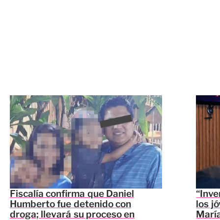
Fiscalía confirma que Daniel
“Inve
Humberto fue detenido con
los j
droga; llevará su proceso en
María