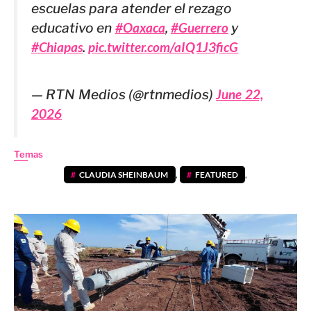
escuelas para atender el rezago
educativo en
#Oaxaca
,
#Guerrero
y
#Chiapas
.
pic.twitter.com/aIQ1J3ficG
— RTN Medios (@rtnmedios)
June 22,
2026
Temas
CLAUDIA SHEINBAUM
,
FEATURED
,