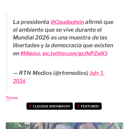
La presidenta
@Claudiashein
afirmó que
el ambiente que se vive durante el
Mundial 2026 es una muestra de las
libertades y la democracia que existen
en
#México
.
pic.twitter.com/gxJhiPZwK5
— RTN Medios (@rtnmedios)
July 1,
2026
Temas
CLAUDIA SHEINBAUM
,
FEATURED
,