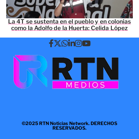
La 4T se sustenta en el pueblo y en colonias
como la Adolfo de la Huerta: Celida López
©2025 RTN Noticias Network. DERECHOS
RESERVADOS.