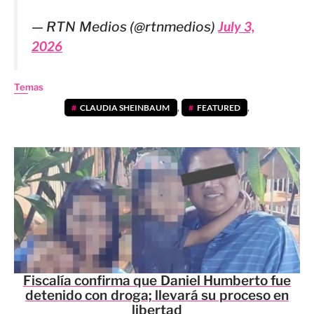
— RTN Medios (@rtnmedios)
July 3,
2026
Temas
CLAUDIA SHEINBAUM
,
FEATURED
,
Fiscalía confirma que Daniel Humberto fue
detenido con droga; llevará su proceso en
libertad