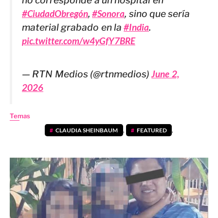
no corresponde a un hospital en
#CiudadObregón
,
#Sonora
, sino que sería
material grabado en la
#India
.
pic.twitter.com/w4yGfY7BRE
— RTN Medios (@rtnmedios)
June 2,
2026
Temas
CLAUDIA SHEINBAUM
,
FEATURED
,