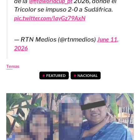
de la
@fifaworldcup_pt
2026, donde el
Tricolor se impuso 2-0 a Sudáfrica.
pic.twitter.com/IqyGz79AxN
— RTN Medios (@rtnmedios)
June 11,
2026
Temas
FEATURED
,
NACIONAL