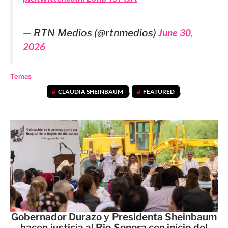
— RTN Medios (@rtnmedios)
June 30,
2026
Temas
CLAUDIA SHEINBAUM
,
FEATURED
,
Gobernador Durazo y Presidenta Sheinbaum
hacen justicia al Río Sonora con inicio del