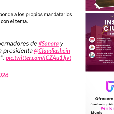
sponde a los propios mandatarios
 con el tema.
#Sonora
obernadores de
y
@Claudiashein
la presidenta
pic.twitter.com/iCZAu1Jjvt
r”.
2026