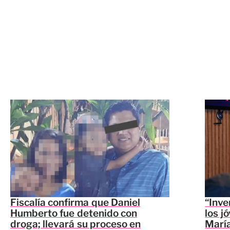
Fiscalía confirma que Daniel
“Inve
Humberto fue detenido con
los j
droga; llevará su proceso en
María