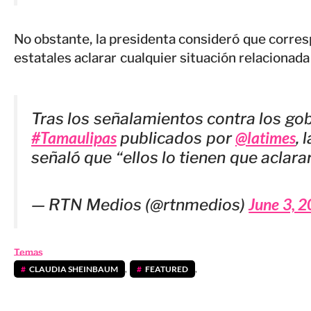
No obstante, la presidenta consideró que corre
estatales aclarar cualquier situación relacionada
Tras los señalamientos contra los g
#Tamaulipas
@latimes
publicados por
, 
señaló que “ellos lo tienen que aclara
June 3, 
— RTN Medios (@rtnmedios)
Temas
CLAUDIA SHEINBAUM
,
FEATURED
,