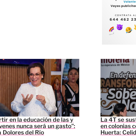
rtir en la educación de las y
La 4T se sus
óvenes nunca será un gasto”:
en colonias c
 Dolores del Río
Huerta: Celi