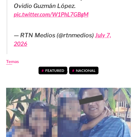
Ovidio Guzmán López.
pic.twitter.com/W1PhL7GBgM
— RTN Medios (@rtnmedios)
July 7,
2026
Temas
FEATURED
,
NACIONAL