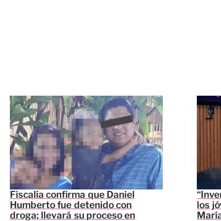
Fiscalía confirma que Daniel
“Inve
Humberto fue detenido con
los j
droga; llevará su proceso en
María