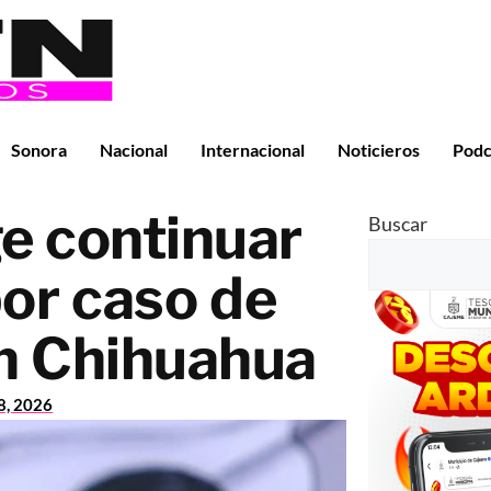
Sonora
Nacional
Internacional
Noticieros
Podc
e continuar
Buscar
por caso de
n Chihuahua
28, 2026