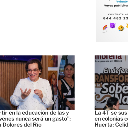
rtir en la educación de las y
La 4T se sus
óvenes nunca será un gasto”:
en colonias c
 Dolores del Río
Huerta: Celi