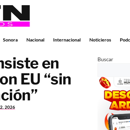
Sonora
Nacional
Internacional
Noticieros
Podc
siste en
Buscar
on EU “sin
ción”
2, 2026