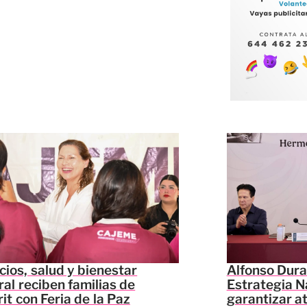
cios, salud y bienestar
Alfonso Dura
ral reciben familias de
Estrategia N
it con Feria de la Paz
garantizar a