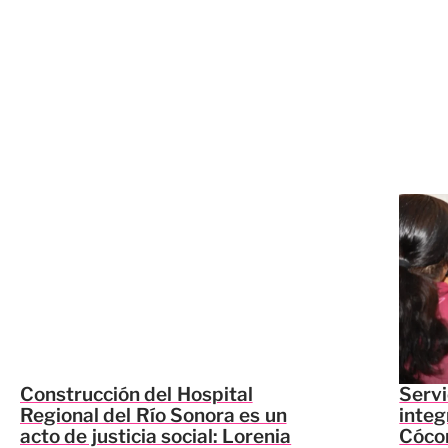
Construcción del Hospital
Servi
Regional del Río Sonora es un
integ
acto de justicia social: Lorenia
Cócor