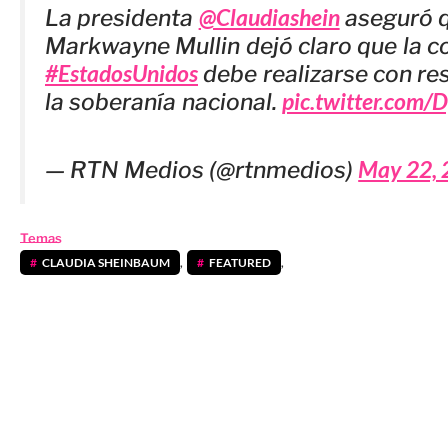
@Claudiashein
La presidenta
aseguró q
Markwayne Mullin dejó claro que la c
#EstadosUnidos
debe realizarse con res
pic.twitter.com
la soberanía nacional.
May 22, 
— RTN Medios (@rtnmedios)
Temas
CLAUDIA SHEINBAUM
,
FEATURED
,